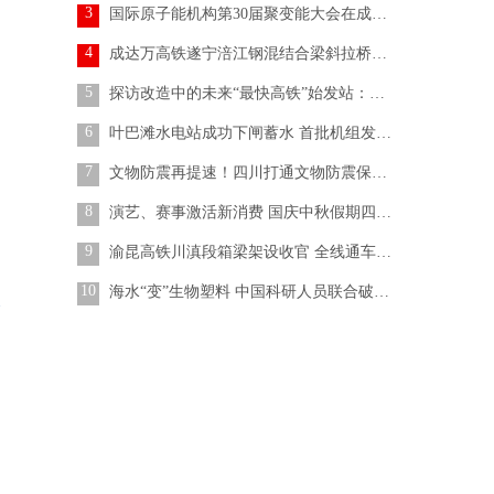
3
国际原子能机构第30届聚变能大会在成都开幕
4
成达万高铁遂宁涪江钢混结合梁斜拉桥合龙
5
探访改造中的未来“最快高铁”始发站：将实现“立体交叉零换乘”
6
叶巴滩水电站成功下闸蓄水 首批机组发电进入倒计时
7
文物防震再提速！四川打通文物防震保护“最后一公里”
8
演艺、赛事激活新消费 国庆中秋假期四川揽金超384亿元
9
渝昆高铁川滇段箱梁架设收官 全线通车再提速
10
海水“变”生物塑料 中国科研人员联合破解海水捕碳难题