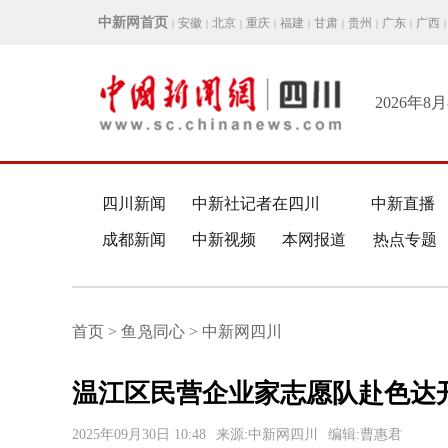
中新网首页
安徽
北京
重庆
福建
甘肃
贵州
广东
广西
|
|
|
|
|
|
|
|
|
2026年8
四川新闻
中新社记者在四川
中新直播
成都新闻
中新视频
本网报道
热点专题
首页 > 鱼凫同心 > 中新网四川
温江区民营企业家志愿队赴色达
2025年09月30日 10:48
来源:中新网四川
编辑:曹惠君