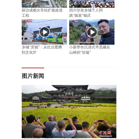
探访成都火车站扩能改造
四川甘孜乡城千人同
工程
跳“疯装”锅庄
乡城“灵猫”：从灶台图腾
小新带你沉浸式寻觅藏在
到文化IP
山林的“珍馐”
图片新闻