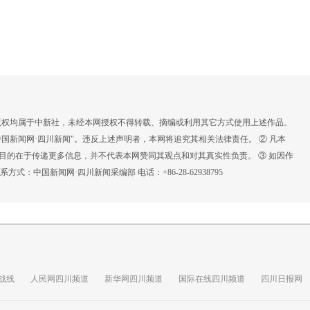
，版权均属于中新社，未经本网授权不得转载、摘编或利用其它方式使用上述作品。
国新闻网·四川新闻"。违反上述声明者，本网将追究其相关法律责任。 ② 凡本
载目的在于传递更多信息，并不代表本网赞同其观点和对其真实性负责。 ③ 如因作
：中国新闻网·四川新闻采编部 电话：+86-28-62938795
战线
人民网四川频道
新华网四川频道
国际在线四川频道
四川日报网