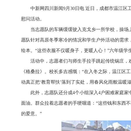
中新网四川新闻9月30日电 近日，成都市温江区工
慰问活动。
当志愿队的车辆缓缓驶入克戈乡一所学校，操场上的
愿队针对高原冬季寒冷的情况和学生户外活动的需求，精
绘本。“这些衣服不仅暖身子，更暖人心！”六年级学
活动中，志愿者们与师生手拉手跳起传统锅庄，欢
《格桑拉》。校长多吉感慨：“在入冬之际，温江区
动真正把‘教育帮扶’落到了实处，用春风化雨般温暖
此外，志愿队还分成4个小组深入4户困难家庭家中
面油。群众拉着志愿者的手哽咽道：“这些钱和东西
的爱意。”