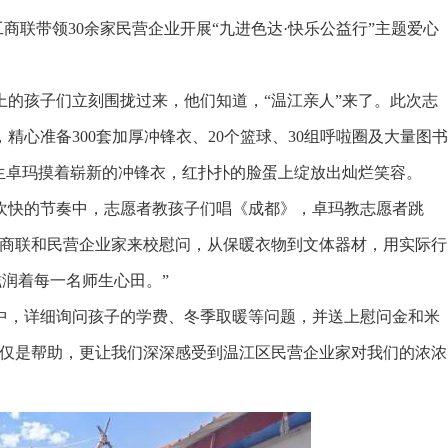
商联带领30余家民营企业开展“九进色达·快乐公益行”主题爱心
孩子们立刻围拢过来，他们知道，“温江亲人”来了。此次志
心准备300套加厚冲锋衣、20个篮球、30组呼啦圈及大量图书
生卓玛摸着崭新的冲锋衣，红扑扑的脸蛋上绽放出灿烂笑容。
快的节奏中，志愿者教孩子们唱《成都》，卓玛教志愿者跳
工商联和民营企业家来校慰问，从保暖衣物到文体器材，用实际行
滋润着每一名师生心田。”
，详细询问孩子的学费、冬季取暖等问题，并送上慰问金和米
不仅是帮助，更让我们深深感受到温江区民营企业家对我们的浓浓