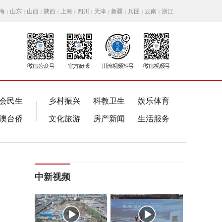
海
山东
山西
陕西
上海
四川
天津
新疆
兵团
云南
浙江
|
|
|
|
|
|
|
|
|
|
会民生
乡村振兴
科教卫生
娱乐体育
澳台侨
文化旅游
房产新闻
生活服务
中新视频