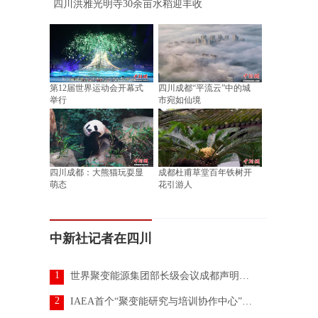
四川洪雅光明寺30余亩水稻迎丰收
第12届世界运动会开幕式
四川成都“平流云”中的城
举行
市宛如仙境
四川成都：大熊猫玩耍显
成都杜甫草堂百年铁树开
萌态
花引游人
中新社记者在四川
1
世界聚变能源集团部长级会议成都声明发布
2
IAEA首个“聚变能研究与培训协作中心”落地中国