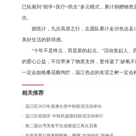
已拓展到“助学+医疗+民生”多元模式，累计捐赠物资及
次。
据统计，九次高原之行，志愿队累计走访色达县17
美好生活的获得感。
“十年不是终点，而是新的起点。”活动发起人、四
的爱心公益，不仅带来了物质支持，更传递了‘缺氧不
一定会如格桑花般绚烂，温江色达的友谊之树一定会根深
相关推荐
.
温江区2025年港澳台侨中秋联谊活动举办
.
温江区迎国庆·中秋民族团结联谊活动举行
.
第二届台湾美食节在成都温江再次启幕
.
在地发展引领者顾毓敏：播撒“在地创生”的种子