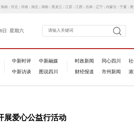
海南
河北
河南
湖北
湖南
黑龙江
江苏
江西
吉林
辽宁
内蒙古
宁夏
青
|
|
|
|
|
|
|
|
|
|
|
|
月8日
星期六
请输入关键词
中新时评
中新融媒
时政新闻
同心四川
社
中新访谈
图说四川
财经报道
市州新闻
港
开展爱心公益行活动