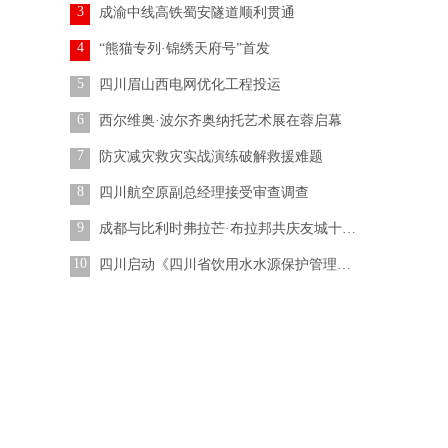
3
成渝中线高铁蜀安隧道顺利贯通
4
“熊猫专列·锦绣天府号”首发
5
四川眉山西电网优化工程投运
6
西尔维奥·波尔齐奥纳托艺术展在蓉启幕
7
防灾减灾救灾实战演练破解救援难题
8
四川航空原副总经理接受审查调查
9
成都与比利时弗拉芒·布拉邦共庆友城十五载
10
四川启动《四川省饮用水水源保护管理条例》执法检查