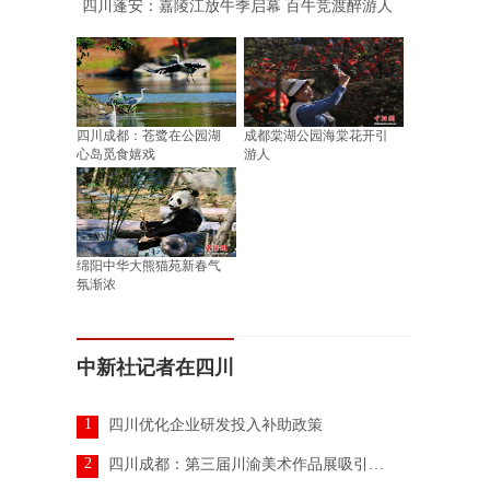
四川蓬安：嘉陵江放牛季启幕 百牛竞渡醉游人
四川成都：苍鹭在公园湖
成都棠湖公园海棠花开引
心岛觅食嬉戏
游人
绵阳中华大熊猫苑新春气
氛渐浓
中新社记者在四川
1
四川优化企业研发投入补助政策
2
四川成都：第三届川渝美术作品展吸引参观者