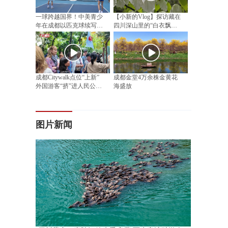
一球跨越国界！中美青少
【小新的Vlog】探访藏在
年在成都以匹克球续写民
四川深山里的“白衣飘飘”
间友好
邂逅漫山“植物活化石”
成都Citywalk点位“上新”
成都金堂4万余株金黄花
外国游客“挤”进人民公园
海盛放
相亲角
图片新闻