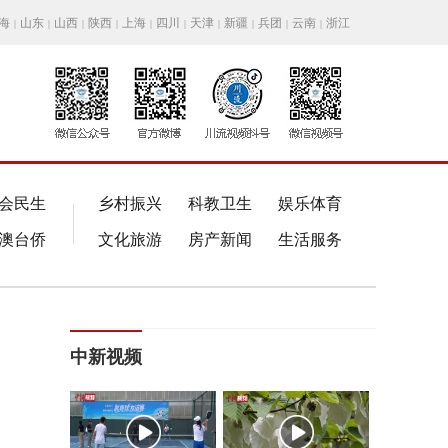
海
山东
山西
陕西
上海
四川
天津
新疆
兵团
云南
浙江
|
|
|
|
|
|
|
|
|
|
会民生
乡村振兴
科教卫生
娱乐体育
澳台侨
文化旅游
房产新闻
生活服务
中新视频