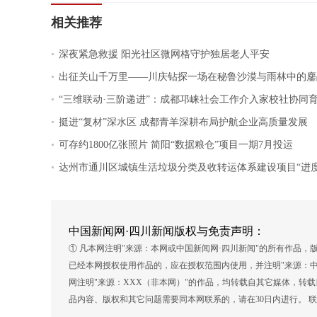
相关推荐
.
深夜紧急救援 阳光社区微网格守护独居老人平安
.
出征关山千万里——川庆钻探一场在秘鲁沙漠与雨林中的鏖
.
“三维联动·三阶递进”：成都邛崃社会工作介入家校社协同
.
挺进“复材”深水区 成都青羊深耕布局护航企业高质量发展
.
可存约1800亿张照片 简阳“数据粮仓”项目一期7月投运
.
达州市通川区城镇生活垃圾分类及收转运体系建设项目“进度
中国新闻网·四川新闻版权与免责声明：
① 凡本网注明"来源：本网或中国新闻网·四川新闻"的所有作品
已经本网授权使用作品的，应在授权范围内使用，并注明"来源：中
网注明"来源：XXX（非本网）"的作品，均转载自其它媒体，转
品内容、版权和其它问题需要同本网联系的，请在30日内进行。 联系方式