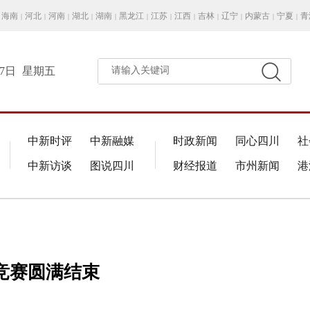
海南
河北
河南
湖北
湖南
黑龙江
江苏
江西
吉林
辽宁
内蒙古
宁夏
青
|
|
|
|
|
|
|
|
|
|
|
|
月7日
星期五
请输入关键词
中新时评
中新融媒
时政新闻
同心四川
社
中新访谈
图说四川
财经报道
市州新闻
港
竞赛圆满结束