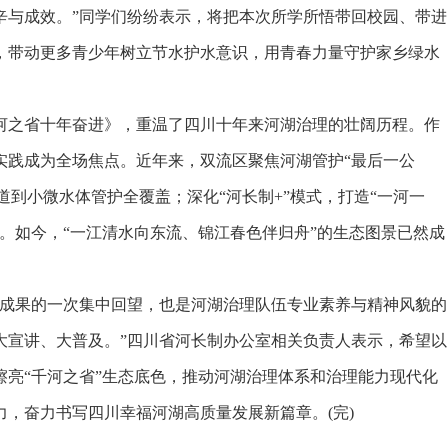
辛与成效。”同学们纷纷表示，将把本次所学所悟带回校园、带进
，带动更多青少年树立节水护水意识，用青春力量守护家乡绿水
之省十年奋进》，重温了四川十年来河湖治理的壮阔历程。作
实践成为全场焦点。近年来，双流区聚焦河湖管护“最后一公
河道到小微水体管护全覆盖；深化“河长制+”模式，打造“一河一
水。如今，“一江清水向东流、锦江春色伴归舟”的生态图景已然成
成果的一次集中回望，也是河湖治理队伍专业素养与精神风貌的
大宣讲、大普及。”四川省河长制办公室相关负责人表示，希望以
亮“千河之省”生态底色，推动河湖治理体系和治理能力现代化
，奋力书写四川幸福河湖高质量发展新篇章。(完)